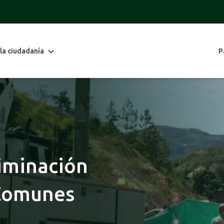
 la ciudadanía
P
liminación
 Comunes