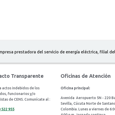
mpresa prestadora del servicio de energía eléctrica, filial d
acto Transparente
Oficinas de Atención
 actos indebidos de los
Oficina principal:
os, funcionarios y/o
Avenida Aeropuerto 5N - 220 Ba
istas de CENS. Comunícate al :
Sevilla, Cúcuta Norte de Santan
 522 955
Colombia. Lunes a viernes de 6:0
4:00 p.m. Jornada continua.