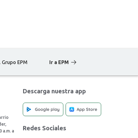
el Grupo EPM
Ir a EPM
Descarga nuestra app
rrio
der,
Redes Sociales
0 a.m. a