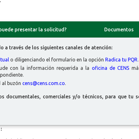
.
puede presentar la solicitud?
Documentos
o a través de los siguientes canales de atención:
tual
o diligenciando el formulario en la opción
Radica tu PQR
.
de con la información requerida a la
oficina de CENS
más
pondiente.
d al buzón
cens@cens.com.co
.
os documentales, comerciales y/o técnicos, para que tu so
: